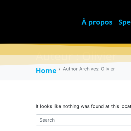
À propos
Spe
Auteur :
Olivier
Home
Author Archives: Olivier
Whoops, no result fou
It looks like nothing was found at this loc