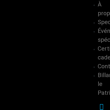
À
pro
Spec
Évé
spéc
Cert
cad
Cont
Billa
le
Patr