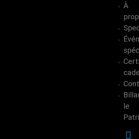
À
pro
Spec
Évé
spéc
Cert
cad
Cont
Billa
le
Patr