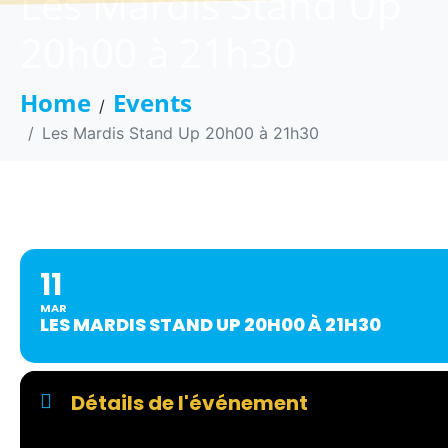
Les Mardis Stand Up
20h00 à 21h30
Home
Events
Les Mardis Stand Up 20h00 à 21h30
LES MARDIS STAND UP 20H00
11
MAR
LES MARDIS STAND UP 20H00 À 21H30
Détails de l'événement