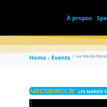
À propos
Spe
Les Mardis Stand
Home
Events
Les Mardis Stan
LES MARDIS STAND U
14
OCT
20:00
21:30
LES MARDIS 