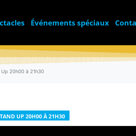
ctacles
Événements spéciaux
Conta
 Up 20h00 à 21h30
d Up 20h00 à 21h30
P 20H00 À 21H30
STAND UP 20H00 À 21H30