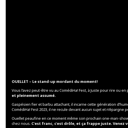
OUELLET – Le stand-up mordant du moment!
Vous l’avez peut-être vu au ComédiHa! Fest, à Juste pour rire ou en 
et pleinement assumé.
Gaspésien fier et barbu attachant, il incarne cette génération d’humo
ComédiHa! Fest 2023, il ne recule devant aucun sujet et n’épargne 
Ouellet peaufine en ce moment même son prochain one-man-sho
chez nous.
C
’
est franc, c
’
est drôle, et ça frappe juste. Venez 