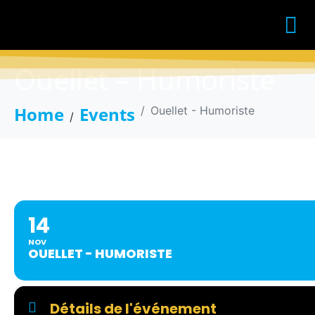
Ouellet – Humoriste
Home
Events
Ouellet - Humoriste
OUELLET - HUMORISTE
14
NOV
OUELLET - HUMORISTE
Détails de l'événement