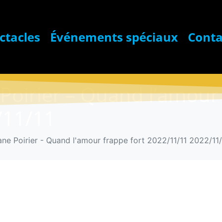
ctacles
Événements spéciaux
Conta
 Poirier – Quand l’amour
/11/11
ane Poirier - Quand l'amour frappe fort 2022/11/11 2022/11/
Ticket : Stép
l’amour frapp
2022/11/11