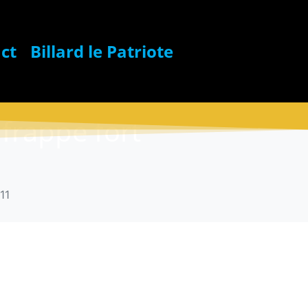
ct
Billard le Patriote
 frappe fort
11
hane Poirier – Quand
e fort 2022/11/11