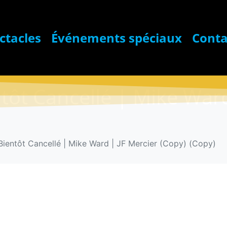
ctacles
Événements spéciaux
Conta
ntôt Cancellé | Mike War
 Bientôt Cancellé | Mike Ward | JF Mercier (Copy) (Copy)
Ticket : FAF –
Mike Ward | J
(Copy)