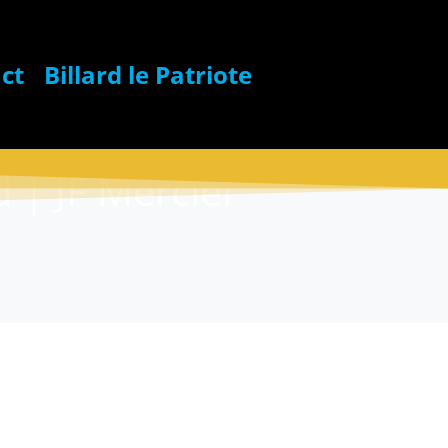
ct
Billard le Patriote
d | JF Mercier
 Bientôt Cancellé |
F Mercier (Copy)