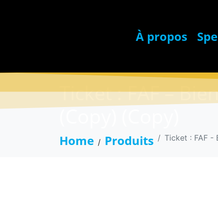
À propos
Spe
Ticket : FAF – Bie
(Copy) (Copy)
Home
Produits
Ticket : FAF -