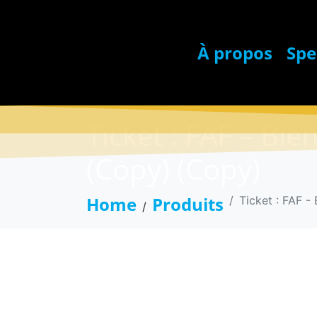
À propos
Spe
Ticket : FAF – Bie
(Copy) (Copy)
Home
Produits
Ticket : FAF -