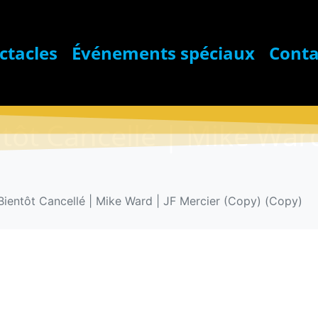
ctacles
Événements spéciaux
Conta
ntôt Cancellé | Mike War
 Bientôt Cancellé | Mike Ward | JF Mercier (Copy) (Copy)
Ticket : FAF –
Mike Ward | J
(Copy)