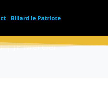
ct
Billard le Patriote
d | JF Mercier
 Bientôt Cancellé |
F Mercier (Copy)