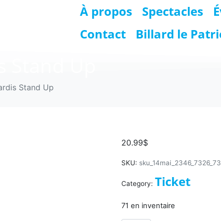
À propos
Spectacles
É
Contact
Billard le Patr
is Stand Up
ardis Stand Up
Ticket : Les 
20.99
$
SKU:
sku_14mai_2346_7326_73
Ticket
Category:
71 en inventaire