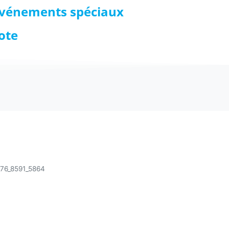
vénements spéciaux
iote
Mardis Stand Up
76_8591_5864