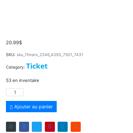
Ticket : Les Mardis Stand Up
(Copy) (Copy) (Copy) (Copy)
(Copy)
20.99
$
SKU:
sku_11mars_2346_4393_7501_7431
Ticket
Category:
53 en inventaire
Ajouter au panier